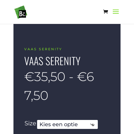
VAAS SERENITY
VAAS SERENITY
€
35,50
-
€
6
Prijsklasse:
7,50
€35,50
Size
tot