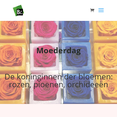
Moederdag
De koninginnen der bloemen:
rozen, pioenen, orchideeën