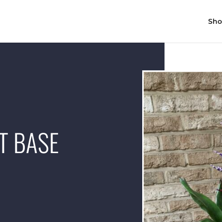
Sh
T BASE