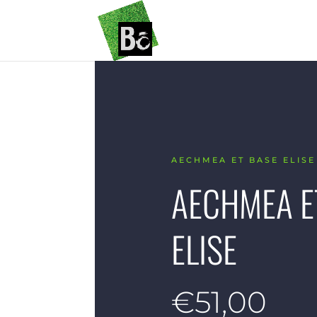
AECHMEA ET BASE ELISE
AECHMEA E
ELISE
€
51,00