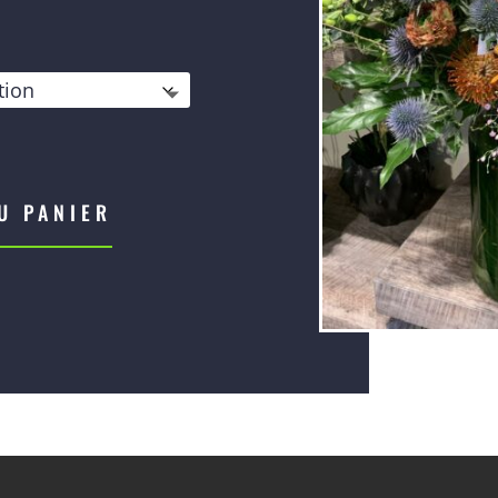
de
prix :
€65,00
U PANIER
à
€92,00