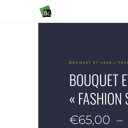
BOUQUET ET VASE « FAS
BOUQUET E
« FASHION 
€
65,00
–