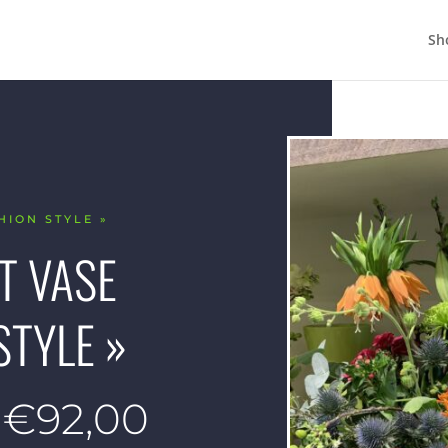
Sh
HION STYLE »
T VASE
STYLE »
Plage
€
92,00