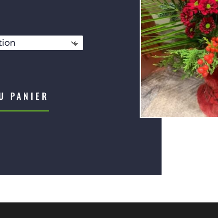
de
prix :
€64,50
U PANIER
à
€79,50