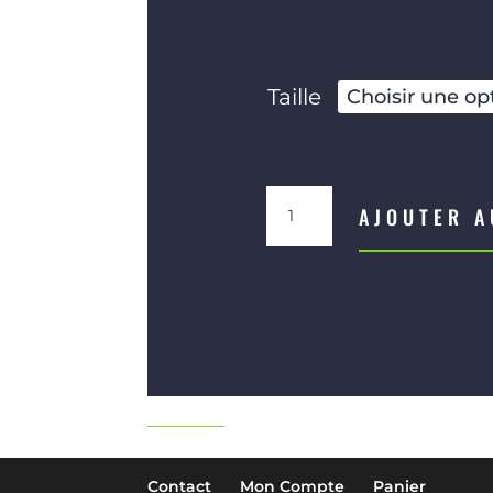
Taille
quantité
AJOUTER A
de
Bouteille
Catia
rouge
déco
XMAS
Contact
Mon Compte
Panier