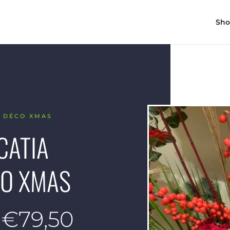
Sh
E DÉCO XMAS
CATIA
CO XMAS
Plage
€
79,50