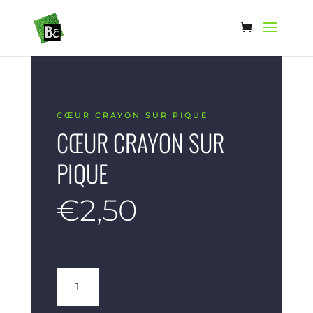
CŒUR CRAYON SUR PIQUE
CŒUR CRAYON SUR
PIQUE
€
2,50
quantité
de
Cœur
crayon