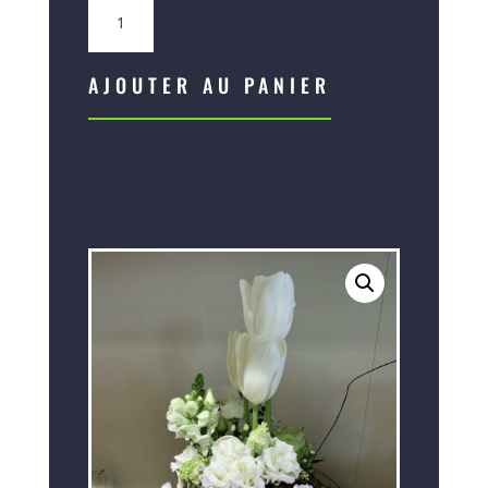
quantité
de
Composition
Pâques
AJOUTER AU PANIER
avec
nid