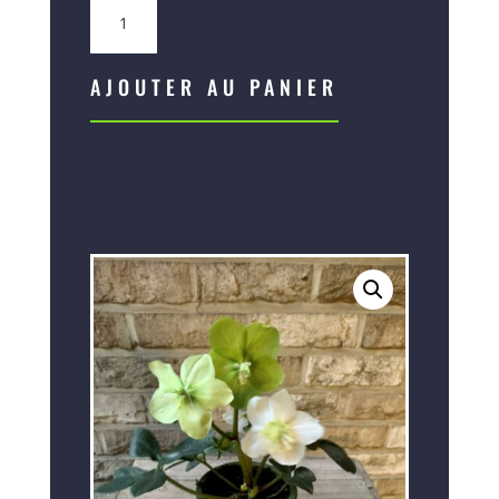
quantité
de
Helleborus
Niger
AJOUTER AU PANIER
&
base
Mangle