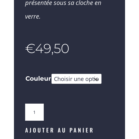
présentée sous sa cloche en
verre.
€
49,50
Couleur
quantité
de
La
Belle
AJOUTER AU PANIER
et