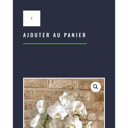
quantité
de
Orchidées
Phalaenopsis
AJOUTER AU PANIER
Mirror