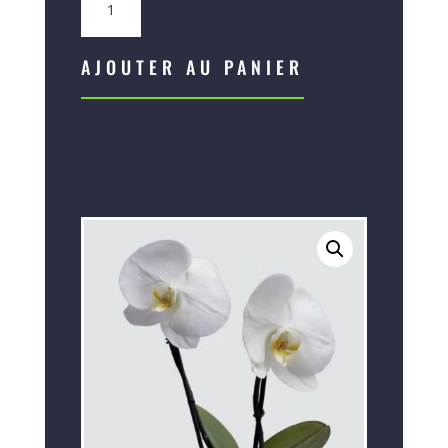
de
Phalaenopsis
Duo
AJOUTER AU PANIER