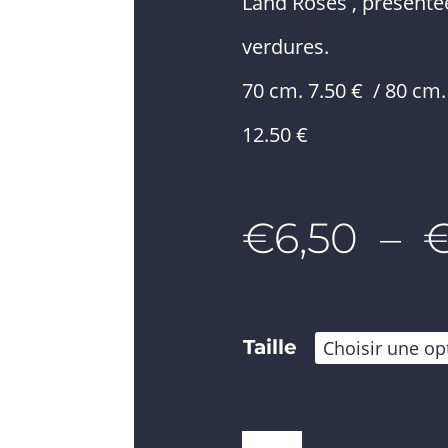
Land Roses , présenté
verdures.
70 cm. 7.50 € / 80 cm.
12.50 €
€
6,50
–
Taille
quantité