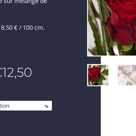
e sur mélange de
 8.50 € / 100 cm.
Plage
€
12,50
de
prix :
€6,50