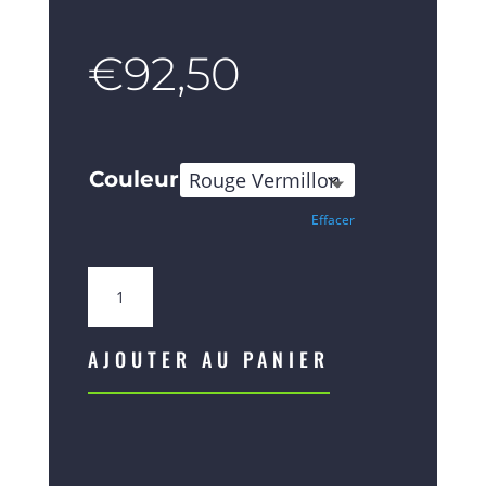
€
92,50
Couleur
Effacer
quantité
de
Rose
sur
AJOUTER AU PANIER
tige
en
vase