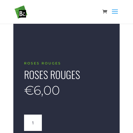
ROSES ROUGES
ROSES ROUGES
€
6,00
quantité
de
Roses