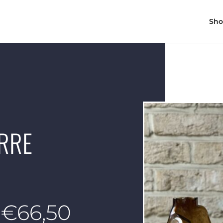
Sh
ERRE
Plage
€
66,50