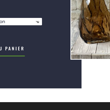
de
prix :
€46,50
U PANIER
à
€66,50