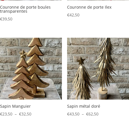
Couronne de porte boules
Couronne de porte Ilex
transparentes
€
42,50
€
39,50
Sapin Manguier
Sapin métal doré
Plage
Plage
€
23,50
–
€
32,50
€
43,50
–
€
62,50
de
de
prix :
prix :