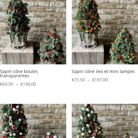
€35,50
€45,50
à
à
€85,50
€125,50
Sapin cône boules
Sapin cône ilex et mini lampes
transparentes
Plage
€
71,50
–
€
197,00
Plage
€
69,50
–
€
190,00
de
de
prix :
prix :
€71,50
€69,50
à
à
€197,00
€190,00