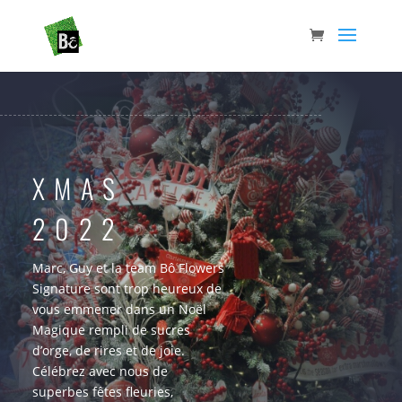
XMAS
2022
Marc, Guy et la team Bô Flowers
Signature sont trop heureux de
vous emmener dans un Noël
Magique rempli de sucres
d’orge, de rires et de joie.
Célébrez avec nous de
superbes fêtes fleuries,