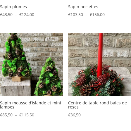
Sapin plumes
Sapin noisettes
Plage
Plage
€
43,50
–
€
124,00
€
103,50
–
€
156,00
de
de
prix :
prix :
€43,50
€103,50
à
à
€124,00
€156,00
Sapin mousse d’Islande et mini
Centre de table rond baies de
lampes
roses
Plage
€
85,50
–
€
115,50
€
36,50
de
prix :