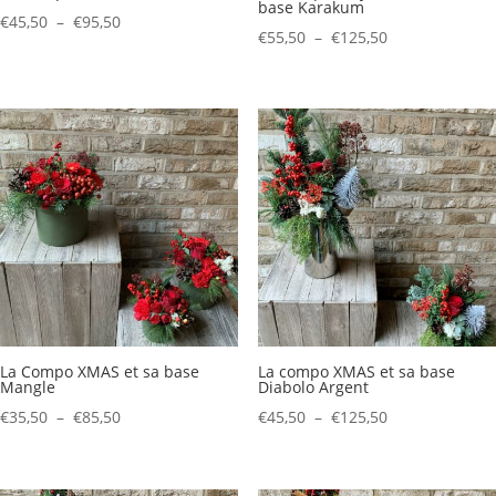
base Karakum
Plage
€
45,50
–
€
95,50
Plage
€
55,50
–
€
125,50
de
de
prix :
prix :
€45,50
€55,50
à
à
€95,50
€125,50
La Compo XMAS et sa base
La compo XMAS et sa base
Mangle
Diabolo Argent
Plage
Plage
€
35,50
–
€
85,50
€
45,50
–
€
125,50
de
de
prix :
prix :