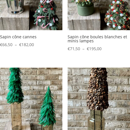
Sapin cône cannes
Sapin cône boules blanches et
minis lampes
Plage
€
66,50
–
€
182,00
Plage
€
71,50
–
€
195,00
de
de
prix :
prix :
€66,50
€71,50
à
à
€182,00
€195,00