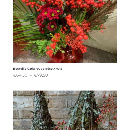
Bouteille Catia rouge déco XMAS
Plage
€
64,50
–
€
79,50
de
prix :
€64,50
à
€79,50