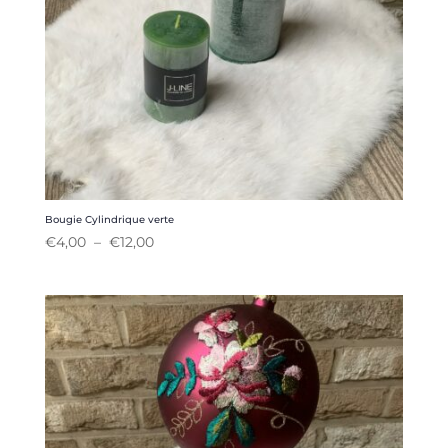
Bougie Cylindrique verte
Plage
€
4,00
–
€
12,00
de
prix :
€4,00
à
€12,00