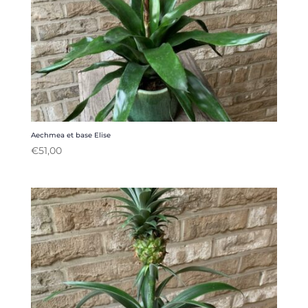
Aechmea et base Elise
€
51,00