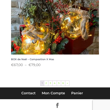
BOX de Noël – Composition X Mas
Plage
€
67,00
–
€
79,00
de
prix :
€67,00
1
2
3
4
5
6
→
à
€79,00
Contact
Mon Compte
Panier