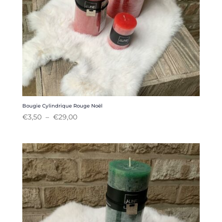
Bougie Cylindrique Rouge Noël
Plage
€
3,50
–
€
29,00
de
prix :
€3,50
à
€29,00