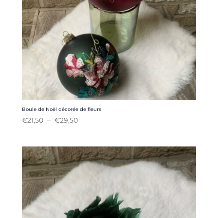
Boule de Noël décorée de fleurs
Plage
€
21,50
–
€
29,50
de
prix :
€21,50
à
€29,50