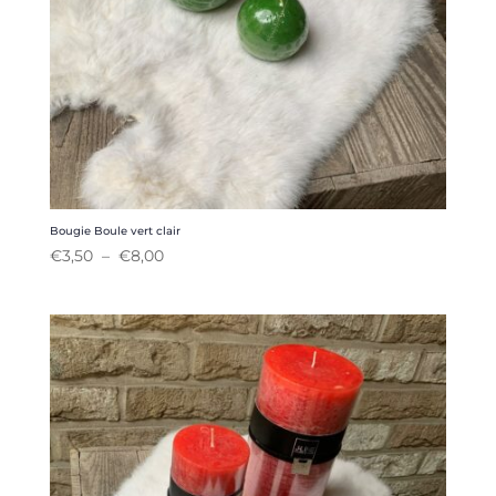
Bougie Boule vert clair
Plage
€
3,50
–
€
8,00
de
prix :
€3,50
à
€8,00